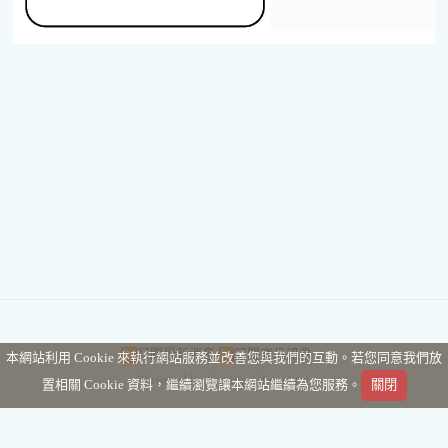
訂閱最新消息
訂閱商品訊息
本網站利用 Cookie 來執行網站服務並改善您與我們的互動。若您同意我們放
Powered by hosting.url.com.tw
置相關 Cookie 資料，繼續瀏覽讓本網站繼續為您服務。