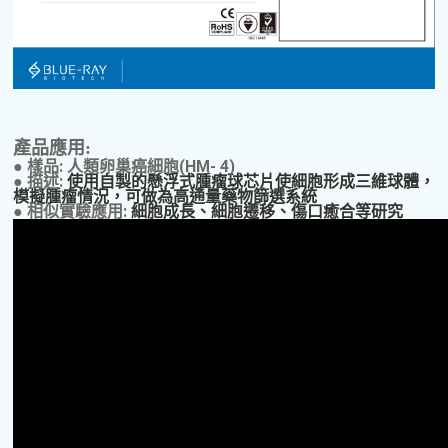
產品應用:
●
樣品
: 人類卵巢癌細胞(HM- 4)
●
描述:
使用自製的懸浮式腫瘤球芯片使細胞形成三維球體，
模擬腫瘤情況，可做為高通量藥物篩選系統
● 相似實驗應用:
細胞成長、細胞遷移、傷口癒合等研究