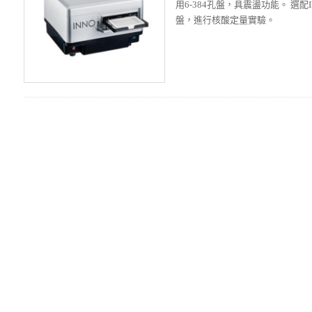
用6-384孔盤，具震盪功能。
選配I
盤，進行核酸定量實驗。