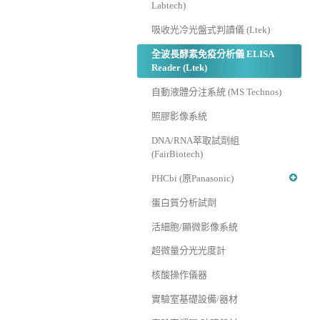
Labtech)
吸收光冷光盤式判讀儀 (Ltek)
全波長酵素免疫分析儀 ELISA
Reader (Ltek)
自動液體分注系統 (MS Technos)
照膠影像系統
DNA/RNA萃取試劑組
(FairBiotech)
PHCbi (原Panasonic)
蛋白質分析試劑
活細胞/顯微影像系統
超微量分光光度計
核酸操作儀器
實驗室基礎設備/器材