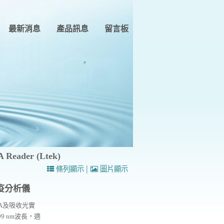
最新消息
產品訊息
留言板
ader (Ltek)
|
條列顯示
圖片顯示
免疫分析儀
SA及吸收光實
9 nm波長，適