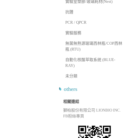
實驗室塑膠/玻璃耗材(Nest)
抗體
PCR / QPCR
實驗服務
無菌無熱源玻璃西林瓶/COP西林
瓶 (RTU)
自動化核酸萃取系統 (BLUE-
RAY)
未分類
others
相關連結
獅柏股份有限公司 LIONBIO INC.
FB粉絲專頁